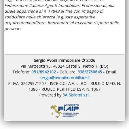
Federazione Italiana Agenti Immobiliari Professionali,alla
quale appartiene al n°17849 al fine con impegno di
soddisfare nella chiarezza le giuste aspettative
acquirente/venditore. Improntate al massimo rispetto delle
persone.
Sergio Avoni Immobiliare © 2026
Via Matteotti 15, 40024 Castel S. Pietro T. (BO)
Telefono:
051/6942102
- Cellulare:
338/2760645
- Email:
sergio@avoniimmobiliare.it
P. IVA: 02629971207 - ISCR.C.C.I.A.A. di BO - RUOLO MED. N.
1386 - RUOLO PERITI ED ESP. N. 1067
Powered by
3A Sistemi s.r.l
.